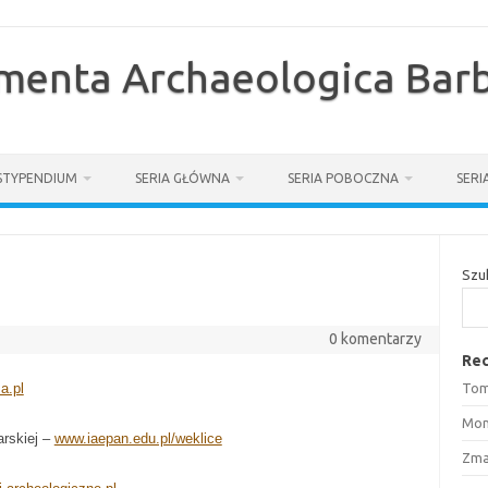
enta Archaeologica Barb
STYPENDIUM
SERIA GŁÓWNA
SERIA POBOCZNA
SER
Szu
0 komentarzy
Rec
a.pl
Tom
Mon
arskiej –
www.iaepan.edu.pl/weklice
Zma