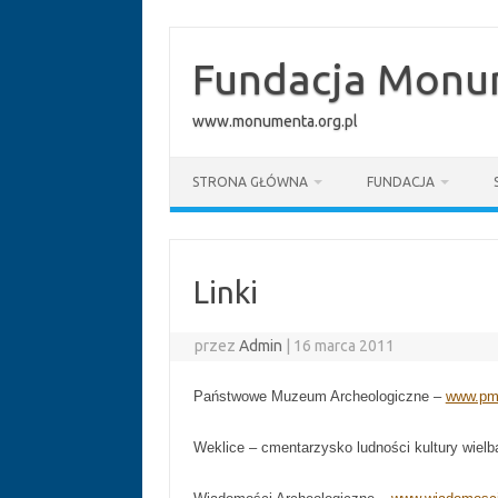
Przejdź
do
treści
Fundacja Monum
www.monumenta.org.pl
STRONA GŁÓWNA
FUNDACJA
Linki
przez
Admin
|
16 marca 2011
Państwowe Muzeum Archeologiczne –
www.pm
Weklice – cmentarzysko ludności kultury wielb