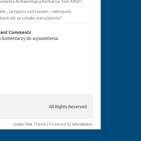
umenta Archaeologica Barbarica Tom XXIV/1
jekt „Jartypory nad Liwcem – nekropola
lnych elit ze schyłku starożytności”
cent Comments
k komentarzy do wyświetlenia.
All Rights Reserved
Iconic One
Theme | Powered by
Wordpress