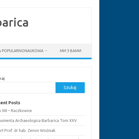
arica
IA POPULARNONAUKOWA
МИ З ВАМИ
kaj
Szukaj
ent Posts
 XIII – Raczkowice
umenta Archaeologica Barbarica Tom XXV
rł Prof. dr hab. Zenon Woźniak