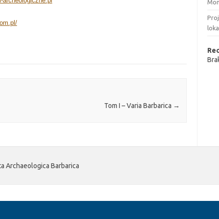
archeologiczne.pl
Mon
Pro
om.pl/
loka
Re
Bra
Tom I – Varia Barbarica
→
 Archaeologica Barbarica