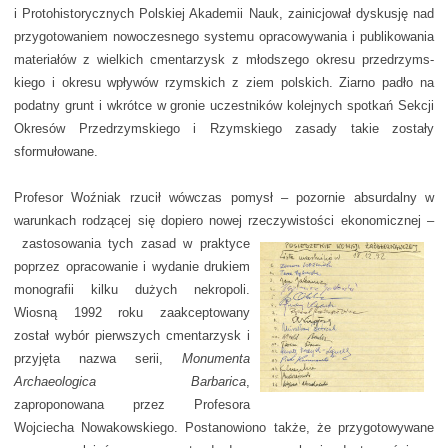
i Protohistorycznych Polskiej Akademii Nauk, zainicjował dyskusję nad
przygotowaniem nowoczesnego systemu opraco­wy­wania i publikowania
materiałów z wielkich cmentarzysk z młodszego okresu przed­rzyms­
kiego i okresu wpływów rzymskich z ziem polskich. Ziarno padło na
podatny grunt i wkrótce w gronie uczestników kolejnych spotkań Sekcji
Okresów Przedrzymskiego i Rzymskiego za­sady takie zostały
sformułowane.
Profesor Woźniak rzucił wówczas pomysł – pozornie absurdalny w
warunkach rodzącej się dopiero nowej rzeczywistości ekonomicznej
–
zastosowania tych zasad w praktyce
po­przez opracowanie i wydanie drukiem
monografii kilku dużych nekropoli.
Wiosną 1992 roku zaakceptowany
został wybór pierwszych cmentarzysk i
przyjęta nazwa serii,
Monumenta
Archaeologica Barbarica
,
zaproponowana przez Profesora
Wojciecha Nowakowskiego. Postanowiono także, że przygotowywane