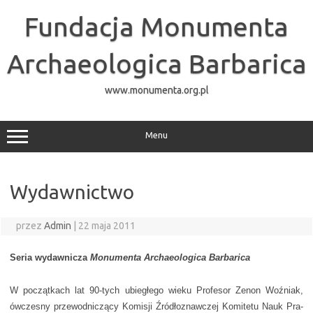
Przejdź
do
Fundacja Monumenta
treści
Archaeologica Barbarica
www.monumenta.org.pl
Menu
Wydawnictwo
przez
Admin
|
22 maja 2011
Seria wydawnicza
Monumenta Archaeologica Barbarica
W początkach lat 90-tych ubiegłego wieku Profesor Zenon Woźniak,
ówczesny przewodniczący Komisji Źródłoznawczej Komitetu Nauk Pra-