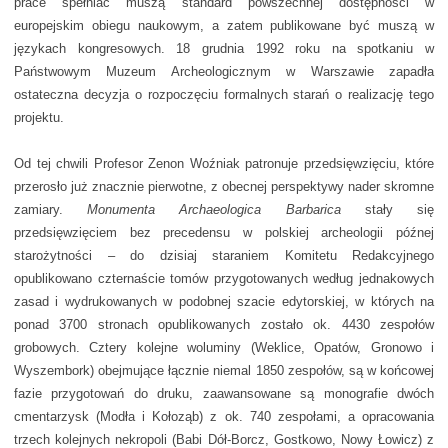
prace spełniać muszą standard powszechnej dostępności w
europejskim obiegu naukowym, a zatem publikowane być muszą w
językach kongresowych. 18 grudnia 1992 roku na spotkaniu w
Państwowym Muzeum Archeo­logicznym w Warszawie zapadła
ostateczna decyzja o rozpoczęciu formalnych starań o realizację tego
projektu.
Od tej chwili Profesor Zenon Woźniak patronuje przedsięwzięciu, które
przerosło już znacznie pierwotne, z obecnej perspektywy nader skromne
zamiary.
Monumenta Archaeo­logica Barbarica
stały się
przedsięwzięciem bez precedensu w polskiej archeologii późnej
starożytności – do dzisiaj staraniem Komitetu Redakcyjnego
opublikowano czternaście tomów przygotowanych według jednakowych
zasad i wydrukowanych w podobnej szacie edytor­s­kiej, w których na
ponad 3700 stronach opublikowanych zostało ok. 4430 zespołów
grobowych. Cztery kolejne woluminy (Weklice, Opatów, Gronowo i
Wyszembork) obejmujące łącznie niemal 1850 zespołów, są w końcowej
fazie przygotowań do druku, zaawansowane są monografie dwóch
cmentarzysk (Modła i Kołoząb) z ok. 740 zespołami, a opracowania
trzech kolejnych nekropoli (Babi Dół-Borcz, Gostkowo, Nowy Łowicz) z