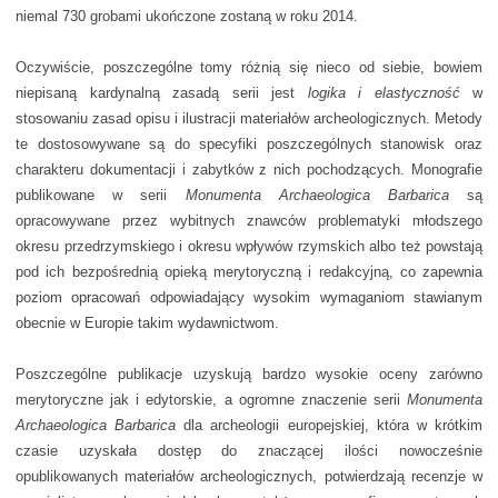
niemal 730 grobami ukończone zostaną w roku 2014.
Oczywiście, poszczególne tomy różnią się nieco od siebie, bowiem
niepisaną kardynalną zasadą serii jest
logika i elastyczność
w
stosowaniu zasad opisu i ilustracji materiałów archeologicznych. Metody
te dostosowywane są do specyfiki poszczególnych stanowisk oraz
charakteru dokumentacji i zabytków z nich pochodzących. Monografie
publikowane w serii
Monumenta Archaeologica Barbarica
są
opracowywane przez wybit­nych znawców problematyki młodszego
okresu przedrzymskiego i okresu wpływów rzymskich al­bo też powstają
pod ich bezpośrednią opieką merytoryczną i redakcyjną, co zapewnia
poziom opracowań odpowiadający wysokim wymaganiom stawianym
obecnie w Europie takim wydawnictwom.
Poszczególne publikacje uzyskują bardzo wysokie oceny zarówno
merytoryczne jak i edytorskie, a ogromne znaczenie serii
Monumenta
Archaeologica Barbarica
dla archeologii europejskiej, która w krótkim
czasie uzyskała dostęp do znaczącej ilości nowocześnie
opublikowanych materiałów archeologicznych, potwierdzają re­cenzje w