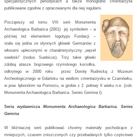
specjalistycznych periodykach a także monografie cmentarzysk
publikowane zgodnie z opracowanymi dla niej regułami.
Począwszy od tomu VIII serii Monumenta
Archaeologica Barbarica (2001) jej symbolem – a
później też elementem logotypu Fundacji –
stała się jedna ze słynnych główek Germanów z
włosami uplecionymi w charakterystyczny „węzeł
swebski” (nodus Suebicus). Trzy takie główki
zdobią atasze brązowego rzymskiego kociołka,
odkrytego w 2000 roku przez Dorotę Rudnicką z Muzeum
Archeologicznego w Gdańsku na wielkim cmentarzysku w Czarnówku,
w pow. lęborskim na Pomorzu, w grobie z 2. połowy II wieku n.e. (zob.
Monumenta Archaeologica Barbarica. Series Gemina I).
Seria wydawnicza
Monumenta Archaeologica Barbarica. Series
Gemina
W bliźniaczej serii publikować chcemy materiały pochodzące z
mniejszych, czasem zniszczonych czy przebadanych tylko częściowo