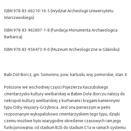
ISBN 978-83-66210-16-5 (Wydział Archeologii Uniwersytetu
Warszawskiego)
ISBN 978-83-962807-1-8 (Fundacja Monumenta Archaeologica
Barbarica)
ISBN 978-83-956473-9-0 (Muzeum Archeologiczne w Gdańsku)
Babi Dół-Borcz, gm. Somonino, pow. kartuski, woj. pomorskie, stan. II
Położone we wschodniej części Pojezierza Kaszubskiego
cmentarzysko kultury wielbarskiej w Babim Dole-Borczu należy do
nekropoli kultury wielbarskiej z kurhanami i kręgami kamiennymi
typu Odry-Węsiory-Grzybnica. Jest ona pierwszym w pełni
rozpoznanym wykopaliskowo cmentarzyskiem tego typu, dzięki
czemu możliwe było wiarygodne określenie czasowych ram jego
funkcjonowania: od stadium B2b do stadium C1a w ramach systemu