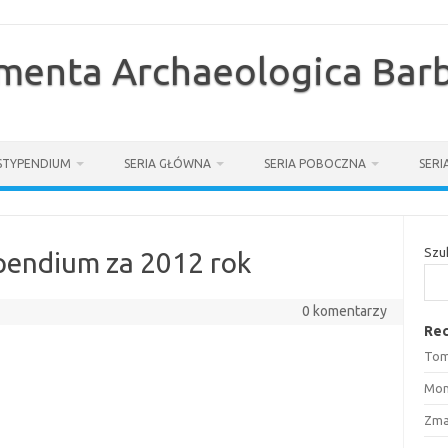
enta Archaeologica Barb
STYPENDIUM
SERIA GŁÓWNA
SERIA POBOCZNA
SER
Szu
typendium za 2012 rok
0 komentarzy
Rec
Tom
Mon
Zma