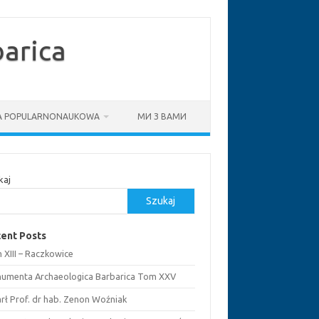
arica
IA POPULARNONAUKOWA
МИ З ВАМИ
kaj
Szukaj
ent Posts
 XIII – Raczkowice
umenta Archaeologica Barbarica Tom XXV
rł Prof. dr hab. Zenon Woźniak