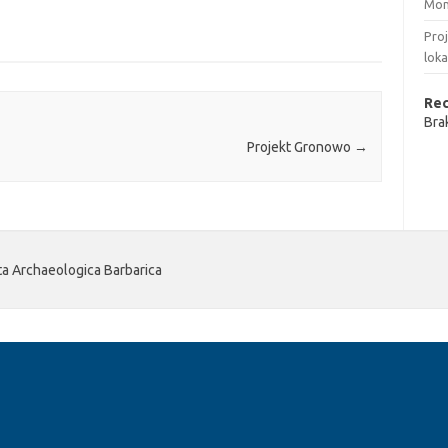
Mon
Pro
loka
Re
Bra
Projekt Gronowo
→
 Archaeologica Barbarica