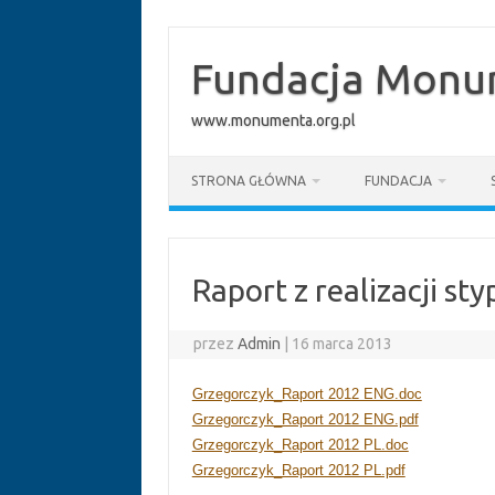
Przejdź
do
treści
Fundacja Monum
www.monumenta.org.pl
STRONA GŁÓWNA
FUNDACJA
Raport z realizacji s
przez
Admin
|
16 marca 2013
Grzegorczyk_Raport 2012 ENG.doc
Grzegorczyk_Raport 2012 ENG.pdf
Grzegorczyk_Raport 2012 PL.doc
Grzegorczyk_Raport 2012 PL.pdf