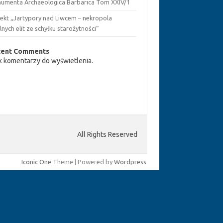
umenta Archaeologica Barbarica Tom XXIV/1
jekt „Jartypory nad Liwcem – nekropola
lnych elit ze schyłku starożytności”
cent Comments
k komentarzy do wyświetlenia.
All Rights Reserved
Iconic One
Theme | Powered by
Wordpress