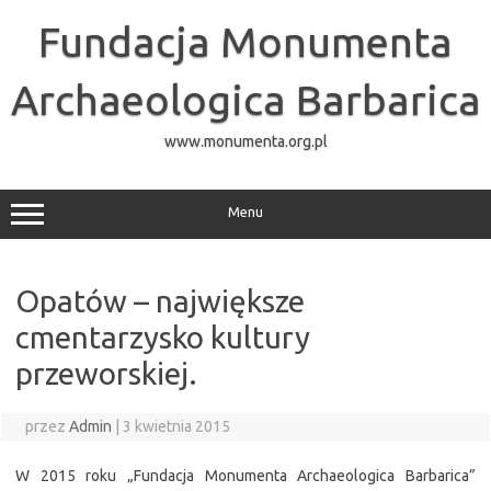
Przejdź
do
Fundacja Monumenta
treści
Archaeologica Barbarica
www.monumenta.org.pl
Menu
Opatów – największe
cmentarzysko kultury
przeworskiej.
przez
Admin
|
3 kwietnia 2015
W 2015 roku „Fundacja Monumenta Archaeologica Barbarica”