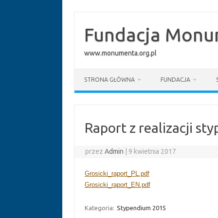
Przejdź
do
treści
Fundacja Monum
www.monumenta.org.pl
STRONA GŁÓWNA
FUNDACJA
Raport z realizacji s
przez
Admin
|
9 kwietnia 2017
Grosicki_raport_PL.pdf
Grosicki_raport_EN.pdf
Kategoria:
Stypendium 2015