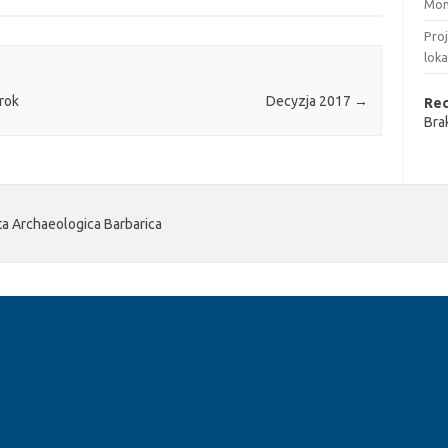
Mon
Pro
loka
rok
Decyzja 2017
→
Re
Bra
 Archaeologica Barbarica