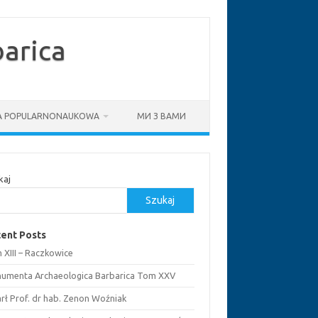
arica
IA POPULARNONAUKOWA
МИ З ВАМИ
kaj
Szukaj
ent Posts
 XIII – Raczkowice
umenta Archaeologica Barbarica Tom XXV
rł Prof. dr hab. Zenon Woźniak