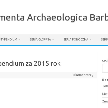
enta Archaeologica Barb
STYPENDIUM
SERIA GŁÓWNA
SERIA POBOCZNA
SER
Szu
typendium za 2015 rok
0 komentarzy
Rec
Tom
Mon
Zma