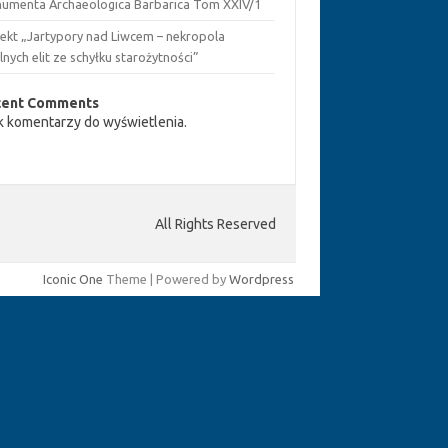
umenta Archaeologica Barbarica Tom XXIV/1
jekt „Jartypory nad Liwcem – nekropola
lnych elit ze schyłku starożytności”
cent Comments
k komentarzy do wyświetlenia.
All Rights Reserved
Iconic One
Theme | Powered by
Wordpress