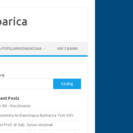
arica
IA POPULARNONAUKOWA
МИ З ВАМИ
kaj
Szukaj
ent Posts
 XIII – Raczkowice
umenta Archaeologica Barbarica Tom XXV
rł Prof. dr hab. Zenon Woźniak