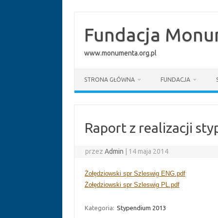
Przejdź
do
treści
Fundacja Monum
www.monumenta.org.pl
STRONA GŁÓWNA
FUNDACJA
Raport z realizacji s
przez
Admin
|
14 maja 2014
Żołędziowski spr Szleswig ENG.pdf
Żołędziowski spr Szleswig PL.pdf
Kategoria:
Stypendium 2013