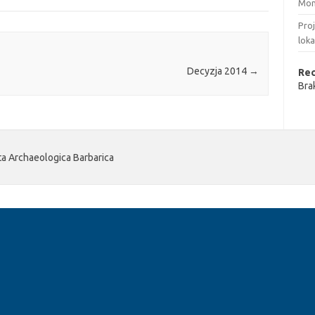
Mon
Pro
loka
Decyzja 2014
→
Re
Bra
 Archaeologica Barbarica