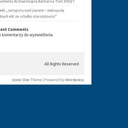
umenta Archaeologica Barbarica Tom XXIV/1
jekt „Jartypory nad Liwcem – nekropola
lnych elit ze schyłku starożytności”
cent Comments
k komentarzy do wyświetlenia.
All Rights Reserved
Iconic One
Theme | Powered by
Wordpress