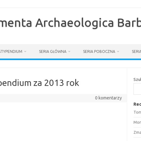
enta Archaeologica Barb
STYPENDIUM
SERIA GŁÓWNA
SERIA POBOCZNA
SER
Szu
typendium za 2013 rok
0 komentarzy
Rec
Tom
Mon
Zma