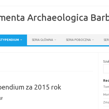
enta Archaeologica Barb
STYPENDIUM
SERIA GŁÓWNA
SERIA POBOCZNA
SE
Szu
Rec
typendium za 2015 rok
Tom
Mon
df
Zma