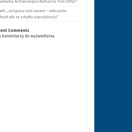
umenta Archaeologica Barbarica Tom XXIV/1
jekt „Jartypory nad Liwcem – nekropola
lnych elit ze schyłku starożytności”
cent Comments
k komentarzy do wyświetlenia.