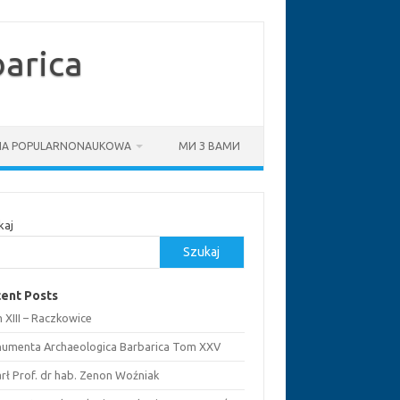
arica
RIA POPULARNONAUKOWA
МИ З ВАМИ
kaj
Szukaj
ent Posts
 XIII – Raczkowice
umenta Archaeologica Barbarica Tom XXV
rł Prof. dr hab. Zenon Woźniak