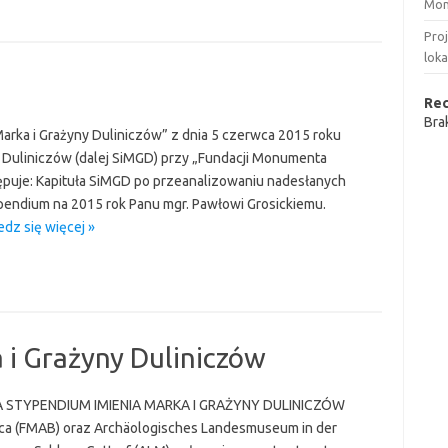
Mon
Pro
loka
Re
Bra
arka i Grażyny Duliniczów” z dnia 5 czerwca 2015 roku
y Duliniczów (dalej SiMGD) przy „Fundacji Monumenta
ępuje: Kapituła SiMGD po przeanalizowaniu nadesłanych
pendium na 2015 rok Panu mgr. Pawłowi Grosickiemu.
dz się więcej »
 i Grażyny Duliniczów
STYPENDIUM IMIENIA MARKA I GRAŻYNY DULINICZÓW
ca (FMAB) oraz Archäologisches Landesmuseum in der